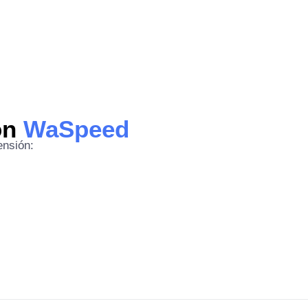
ón
WaSpeed
ensión: